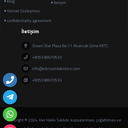
Blog
İletişim
Hizmet Sözleşmesi
confidentiality agreement
İletişim
Green Star Plaza No:11 Alsancak Girne KKTC
+905338670533
info@kibrisemlaksitesi.com
+905338670533
Copyright © 2024. Her Hakkı Saklıdır. kopyalanması, çoğaltılması ve