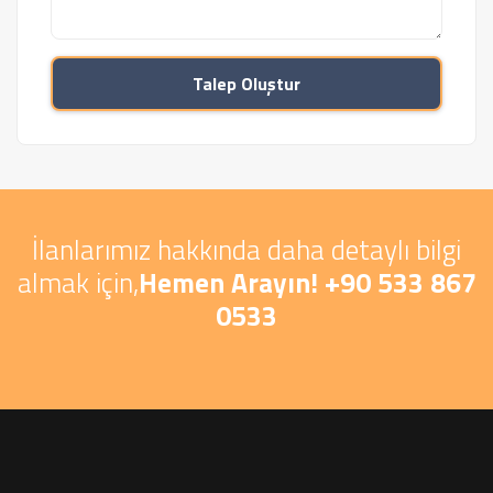
Talep Oluştur
İlanlarımız hakkında daha detaylı bilgi
almak için,
Hemen Arayın! +90 533 867
0533