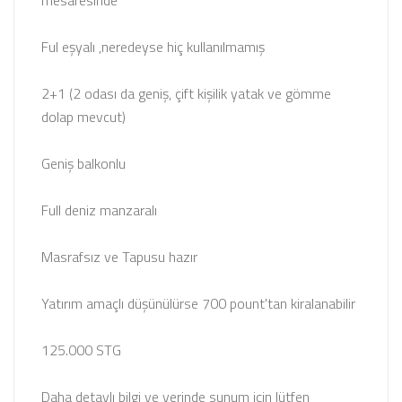
mesafesinde
Ful eşyalı ,neredeyse hiç kullanılmamış
2+1 (2 odası da geniş, çift kişilik yatak ve gömme
dolap mevcut)
Geniş balkonlu
Full deniz manzaralı
Masrafsız ve Tapusu hazır
Yatırım amaçlı düşünülürse 700 pount'tan kiralanabilir
125.000 STG
Daha detaylı bilgi ve yerinde sunum için lütfen