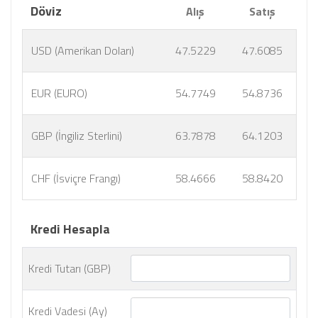
Döviz
Alış
Satış
USD (Amerikan Doları)
47.5229
47.6085
EUR (EURO)
54.7749
54.8736
GBP (İngiliz Sterlini)
63.7878
64.1203
CHF (İsviçre Frangı)
58.4666
58.8420
Kredi Hesapla
Kredi Tutarı (GBP)
Kredi Vadesi (Ay)