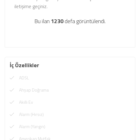
iletişime geçiniz.
Bu ilan
1230
defa görüntülendi.
İç Özellikler
ADSL
Ahşap Doğrama
Akıllı Ev
Alarm (Hırsız)
Alarm (Yangın)
Amerikan Mutfak