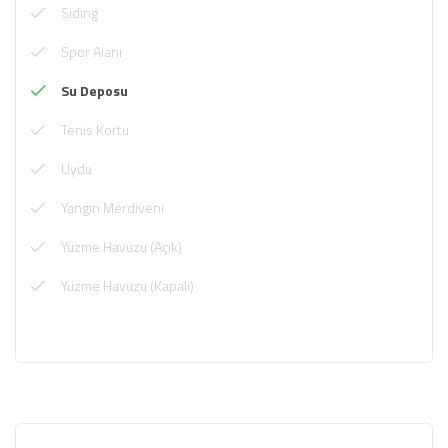
Siding
Spor Alanı
Su Deposu
Tenis Kortu
Uydu
Yangın Merdiveni
Yüzme Havuzu (Açık)
Yüzme Havuzu (Kapalı)