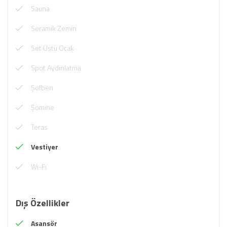
Sauna
Seramik Zemin
Set Üstü Ocak
Spot Aydınlatma
Şofben
Şömine
Teras
Vestiyer
Wi-Fi
Dış Özellikler
Asansör