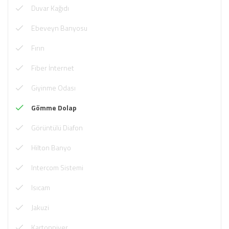
Duvar Kağıdı
Ebeveyn Banyosu
Fırın
Fiber İnternet
Giyinme Odası
Gömme Dolap
Görüntülü Diafon
Hilton Banyo
Intercom Sistemi
Isıcam
Jakuzi
Kartonpiyer