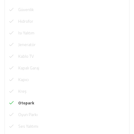
Güvenlik
Hidrofor
Isı Yalıtım
Jeneratör
Kablo TV
Kapalı Garaj
Kapıcı
Kreş
Otopark
Oyun Parkı
Ses Yalıtımı