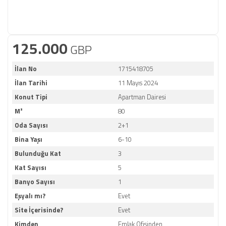
125.000
GBP
İlan No
1715418705
İlan Tarihi
11 Mayıs 2024
Konut Tipi
Apartman Dairesi
M²
80
Oda Sayısı
2+1
Bina Yaşı
6-10
Bulunduğu Kat
3
Kat Sayısı
5
Banyo Sayısı
1
Eşyalı mı?
Evet
Site İçerisinde?
Evet
Kimden
Emlak Ofisinden