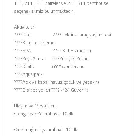
1+1, 2+1 , 3+1 daireler ve 2+1, 3+1 penthouse
seçeneklerimiz bulunmaktadır.
Aktiviteler;
????Plaj ????Elektirikli araç şarj ünitesi
????Kuru Temizleme
????SPA ???? Kat Hizmetleri
????Yeşil Alanlar ????Yürüyüş Yolları
????Kuaför ????Spor Salonu
????Aqua park
????Açık ve kapalı havuz(çocuk ve yetişkin)
????Bisiklet yolları ????7/24 Güvenlik
Ulaşım Ve Mesafeler ;
▪Long Beach'e arabayla 10 dk
▪Gazimağusa'ya arabayla 10 dk