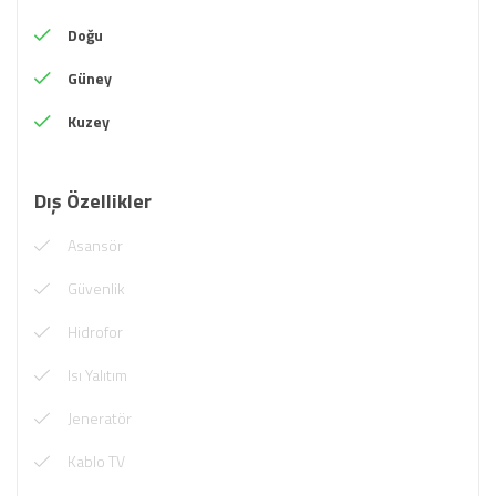
Doğu
Güney
Kuzey
Dış Özellikler
Asansör
Güvenlik
Hidrofor
Isı Yalıtım
Jeneratör
Kablo TV