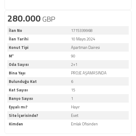
280.000
GBP
İlan No
1715339968
İlan Tarihi
10 Mayıs 2024
Konut Tipi
Apartman Dairesi
M²
90
Oda Sayısı
2+1
Bina Yaşı
PROJE AŞAMASINDA
Bulunduğu Kat
6
Kat Sayısı
15
Banyo Sayısı
1
Eşyalı mı?
Hayır
Site İçerisinde?
Evet
Kimden
Emlak Ofisinden