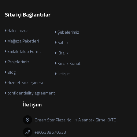
Site içi Bağlantılar
Hakkımızda
Şubelerimiz
Mağaza Paketleri
Satılık
Emlak Talep Formu
Kiralık
Projelerimiz
Kiralık Konut
Blog
İletişim
Hizmet Sözleşmesi
confidentiality agreement
İletişim
Green Star Plaza No:11 Alsancak Girne KKTC
+905338670533