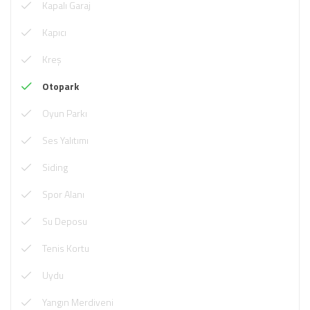
Kapalı Garaj
Kapıcı
Kreş
Otopark
Oyun Parkı
Ses Yalıtımı
Siding
Spor Alanı
Su Deposu
Tenis Kortu
Uydu
Yangın Merdiveni