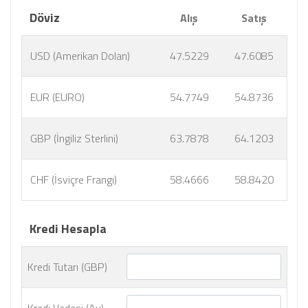
Döviz
Alış
Satış
USD (Amerikan Doları)
47.5229
47.6085
EUR (EURO)
54.7749
54.8736
GBP (İngiliz Sterlini)
63.7878
64.1203
CHF (İsviçre Frangı)
58.4666
58.8420
Kredi Hesapla
Kredi Tutarı (GBP)