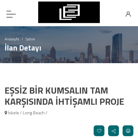
Anasayfa
Satılık
İlan Detayı
EŞSİZ BİR KUMSALIN TAM
KARŞISINDA İHTİŞAMLI PROJE
İskele / Long Beach /