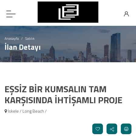
Anasayfa
Satılık
İlan Detayı
EŞSİZ BİR KUMSALIN TAM
KARŞISINDA İHTİŞAMLI PROJE
İskele / Long Beach /