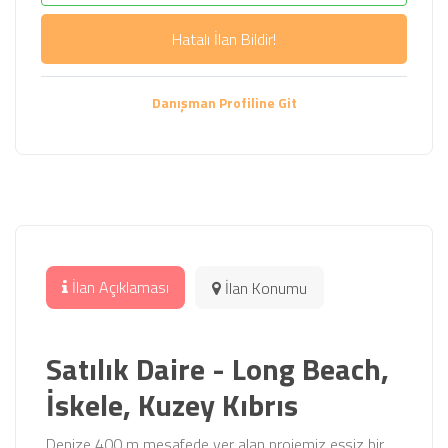
Hatalı İlan Bildir!
Danışman Profiline Git
İlan Açıklaması
İlan Konumu
Satılık Daire - Long Beach,
İskele, Kuzey Kıbrıs
Denize 400 m mesafede yer alan projemiz eşsiz bir