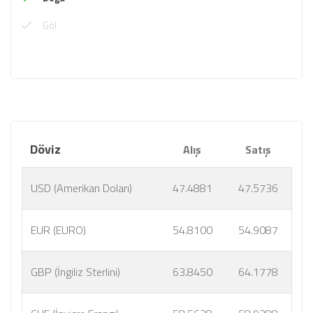
Göl
Döviz
Alış
Satış
USD (Amerikan Doları)
47.4881
47.5736
EUR (EURO)
54.8100
54.9087
GBP (İngiliz Sterlini)
63.8450
64.1778