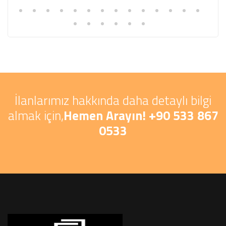
İlanlarımız hakkında daha detaylı bilgi
almak için,
Hemen Arayın! +90 533 867
0533