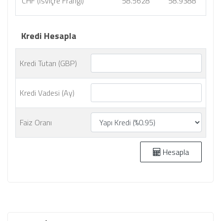
CHF (İsviçre Frangı)
58.5628
58.9388
Kredi Hesapla
Kredi Tutarı (GBP)
Kredi Vadesi (Ay)
Faiz Oranı
Hesapla