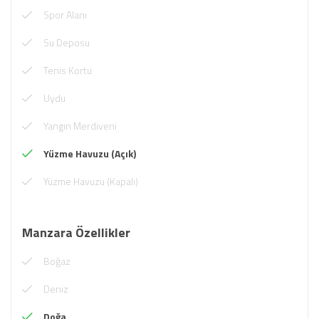
Spor Alanı
Su Deposu
Tenis Kortu
Uydu
Yangın Merdiveni
Yüzme Havuzu (Açık)
Yüzme Havuzu (Kapalı)
Manzara Özellikler
Boğaz
Deniz
Doğa