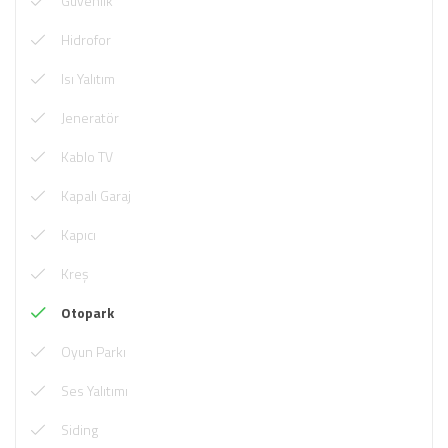
Güvenlik
Hidrofor
Isı Yalıtım
Jeneratör
Kablo TV
Kapalı Garaj
Kapıcı
Kreş
Otopark
Oyun Parkı
Ses Yalıtımı
Siding