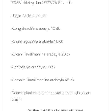
????Bisiklet yolları ????7/24 Güvenlik
Ulaşım Ve Mesafeler ;
▪Long Beach'e arabayla 10 dk
▪Gazimağusa'ya arabayla 10 dk
▪Ercan Havalimanı'na arabayla 20 dk
▪Lefkoşa'ya arabayla 30 dk
▪Larnaka Havalimanı'na arabayla 45 dk
Ödeme planları ve daha detaylı sunum için bizlere
ulaşın!
Bu ilan
1115
defa görüntülendi.