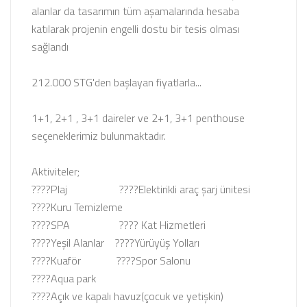
alanlar da tasarımın tüm aşamalarında hesaba
katılarak projenin engelli dostu bir tesis olması
sağlandı
212.000 STG'den başlayan fiyatlarla...
1+1, 2+1 , 3+1 daireler ve 2+1, 3+1 penthouse
seçeneklerimiz bulunmaktadır.
Aktiviteler;
????Plaj ????Elektirikli araç şarj ünitesi
????Kuru Temizleme
????SPA ???? Kat Hizmetleri
????Yeşil Alanlar ????Yürüyüş Yolları
????Kuaför ????Spor Salonu
????Aqua park
????Açık ve kapalı havuz(çocuk ve yetişkin)