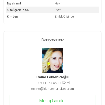
Eşyalı mı?
Hayır
Site İçerisinde?
Evet
Kimden
Emlak Ofisinden
Danışmanınız
Emine Leblebicioğlu
+90533 867 05 33 (Gsm)
emine@kibrisemlaksitesi.com
Mesaj Gönder