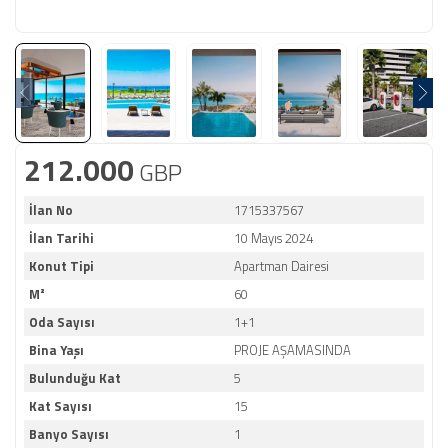
212.000
GBP
İlan No
1715337567
İlan Tarihi
10 Mayıs 2024
Konut Tipi
Apartman Dairesi
M²
60
Oda Sayısı
1+1
Bina Yaşı
PROJE AŞAMASINDA
Bulunduğu Kat
5
Kat Sayısı
15
Banyo Sayısı
1